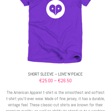
können
auf
der
Produktseite
gewählt
werden
SHORT SLEEVE – LOVE’N’PEACE
Preisspanne:
€
25.00
–
€
26.50
€25.00
bis
The American Apparel t-shirt is the smoothest and softest
€26.50
t-shirt you’ll ever wear. Made of fine jersey, it has a durable,
vintage feel. These classic-cut shirts are known for their
premium quality, as well as ability to stand up to a washing