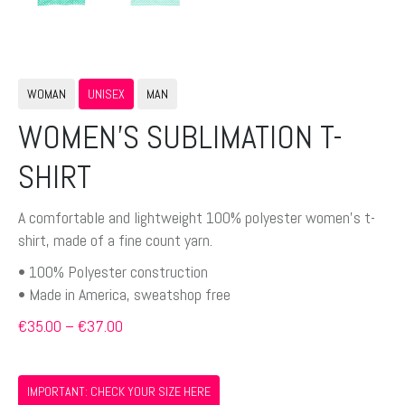
WOMAN
UNISEX
MAN
WOMEN’S SUBLIMATION T-
SHIRT
A comfortable and lightweight 100% polyester women’s t-
shirt, made of a fine count yarn.
• 100% Polyester construction
• Made in America, sweatshop free
Preisspanne:
€
35.00
–
€
37.00
€35.00
bis
€37.00
IMPORTANT: CHECK YOUR SIZE HERE