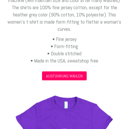
machine (will maintain size and color after many washes).
The shirts are 100% fine jersey cotton, except for the
heather grey color (90% cotton, 10% polyester). This
women’s t-shirt is made form-fitting to flatter a woman’s
curves.
• Fine jersey
• Form-fitting
• Double stitched
• Made in the USA, sweatshop free
Dieses
AUSFÜHRUNG WÄHLEN
Produkt
weist
mehrere
Varianten
auf.
Die
Optionen