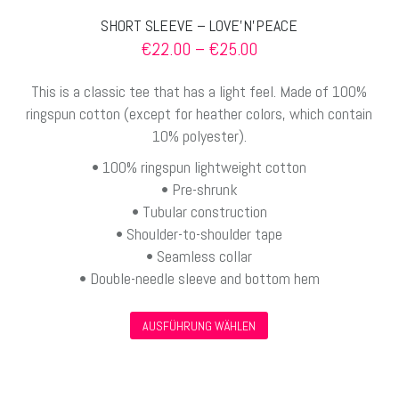
SHORT SLEEVE – LOVE’N’PEACE
Preisspanne:
€
22.00
–
€
25.00
€22.00
bis
This is a classic tee that has a light feel. Made of 100%
€25.00
ringspun cotton (except for heather colors, which contain
10% polyester).
• 100% ringspun lightweight cotton
• Pre-shrunk
• Tubular construction
• Shoulder-to-shoulder tape
• Seamless collar
• Double-needle sleeve and bottom hem
Dieses
AUSFÜHRUNG WÄHLEN
Produkt
weist
mehrere