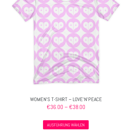
Optionen
können
auf
der
Produktseite
gewählt
werden
WOMEN’S T-SHIRT – LOVE’N’PEACE
Preisspanne:
€
36.00
–
€
38.00
€36.00
bis
Dieses
€38.00
AUSFÜHRUNG WÄHLEN
Produkt