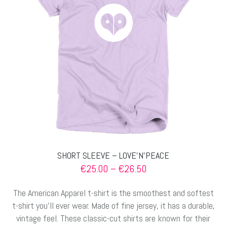
können
auf
der
Produktseite
gewählt
werden
SHORT SLEEVE – LOVE’N’PEACE
Preisspanne:
€
25.00
–
€
26.50
€25.00
bis
The American Apparel t-shirt is the smoothest and softest
€26.50
t-shirt you’ll ever wear. Made of fine jersey, it has a durable,
vintage feel. These classic-cut shirts are known for their