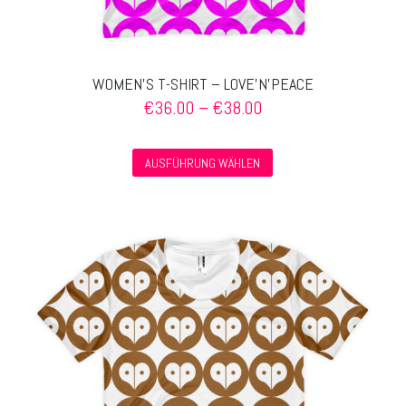
WOMEN’S T-SHIRT – LOVE’N’PEACE
Preisspanne:
€
36.00
–
€
38.00
€36.00
bis
Dieses
€38.00
AUSFÜHRUNG WÄHLEN
Produkt
weist
mehrere
Varianten
auf.
Die
Optionen
können
auf
der