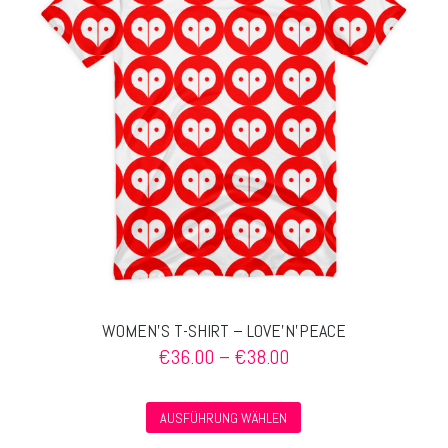
Optionen
können
auf
der
Produktseite
gewählt
werden
WOMEN’S T-SHIRT – LOVE’N’PEACE
Preisspanne:
€
36.00
–
€
38.00
€36.00
bis
Dieses
€38.00
AUSFÜHRUNG WÄHLEN
Produkt