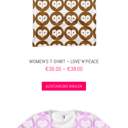
Produktseite
gewählt
werden
WOMEN’S T-SHIRT – LOVE’N’PEACE
Preisspanne:
€
36.00
–
€
38.00
€36.00
bis
Dieses
€38.00
AUSFÜHRUNG WÄHLEN
Produkt
weist
mehrere
Varianten
auf.
Die