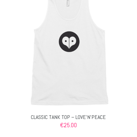
auf.
Die
Optionen
können
auf
der
Produktseite
gewählt
werden
CLASSIC TANK TOP – LOVE’N’PEACE
€
25.00