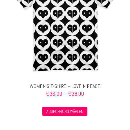
können
auf
der
Produktseite
gewählt
werden
WOMEN’S T-SHIRT – LOVE’N’PEACE
Preisspanne:
€
36.00
–
€
38.00
€36.00
bis
Dieses
€38.00
AUSFÜHRUNG WÄHLEN
Produkt
weist