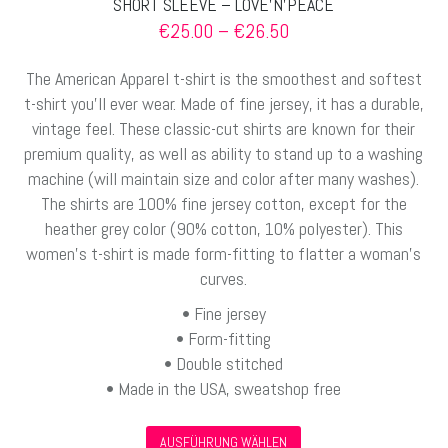
SHORT SLEEVE – LOVE’N’PEACE
Preisspanne:
€
25.00
–
€
26.50
€25.00
bis
The American Apparel t-shirt is the smoothest and softest
€26.50
t-shirt you’ll ever wear. Made of fine jersey, it has a durable,
vintage feel. These classic-cut shirts are known for their
premium quality, as well as ability to stand up to a washing
machine (will maintain size and color after many washes).
The shirts are 100% fine jersey cotton, except for the
heather grey color (90% cotton, 10% polyester). This
women’s t-shirt is made form-fitting to flatter a woman’s
curves.
• Fine jersey
• Form-fitting
• Double stitched
• Made in the USA, sweatshop free
Dieses
AUSFÜHRUNG WÄHLEN