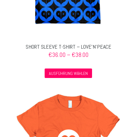
SHORT SLEEVE T-SHIRT – LOVE’N’PEACE
Preisspanne:
€
36.00
–
€
38.00
€36.00
bis
Dieses
€38.00
AUSFÜHRUNG WÄHLEN
Produkt
weist
mehrere
Varianten
auf.
Die
Optionen
können