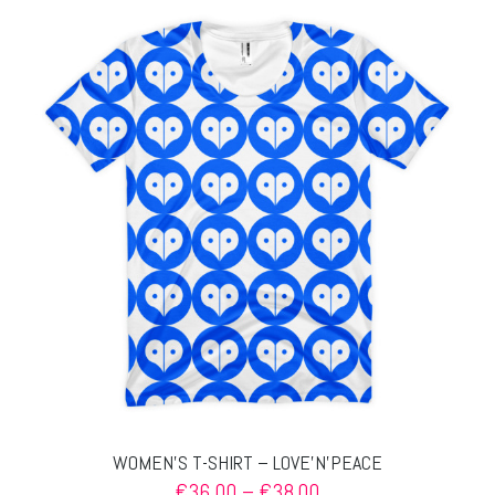
mehrere
Varianten
auf.
Die
Optionen
können
auf
der
Produktseite
gewählt
werden
WOMEN’S T-SHIRT – LOVE’N’PEACE
Preisspanne:
€
36.00
–
€
38.00