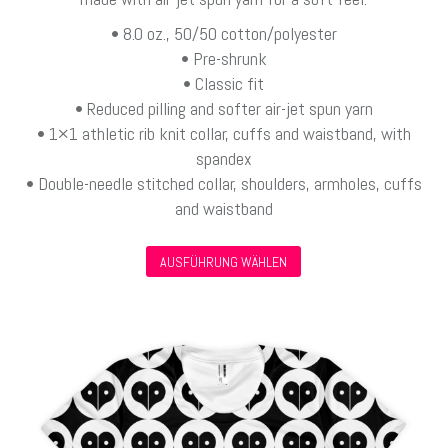
• 8.0 oz., 50/50 cotton/polyester
• Pre-shrunk
• Classic fit
• Reduced pilling and softer air-jet spun yarn
• 1×1 athletic rib knit collar, cuffs and waistband, with
spandex
• Double-needle stitched collar, shoulders, armholes, cuffs
and waistband
Dieses
AUSFÜHRUNG WÄHLEN
Produkt
weist
mehrere
Varianten
auf.
Die
Optionen