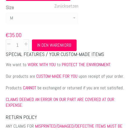
Zurücksetzen
Size
€
35.00
Women's
IN DEN WARENKORB
sublimation
SPECIAL FEATURES / YOUR CUSTOM-MADE ITEMS
t-
shirt
We want to
WORK WITH YOU
to
PROTECT THE ENVIRONMENT
.
Menge
Our products are
CUSTOM-MADE FOR YOU
upon receipt of your order.
Products
CANNOT
be exchanged or returned if you are not satisfied.
CLAIMS DEEMED AN ERROR ON OUR PART ARE COVERED AT OUR
EXPENSE
.
RETURN POLICY
ANY CLAIMS FOR
MISPRINTED/DAMAGED/DEFECTIVE ITEMS MUST BE