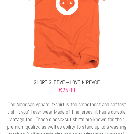
auf
der
Produktseite
gewählt
werden
SHORT SLEEVE – LOVE’N’PEACE
€
25.00
The American Apparel t-shirt is the smoothest and softest
t-shirt you’ll ever wear. Made of fine jersey, it has a durable,
vintage feel. These classic-cut shirts are known for their
premium quality, as well as ability to stand up to a washing