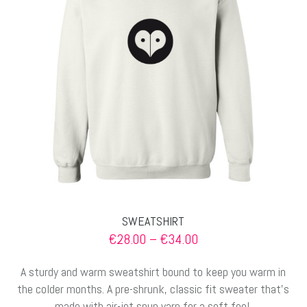
Optionen
können
auf
der
Produktseite
gewählt
werden
SWEATSHIRT
Preisspanne:
€
28.00
–
€
34.00
€28.00
bis
A sturdy and warm sweatshirt bound to keep you warm in
€34.00
the colder months. A pre-shrunk, classic fit sweater that’s
made with air-jet spun yarn for a soft feel.