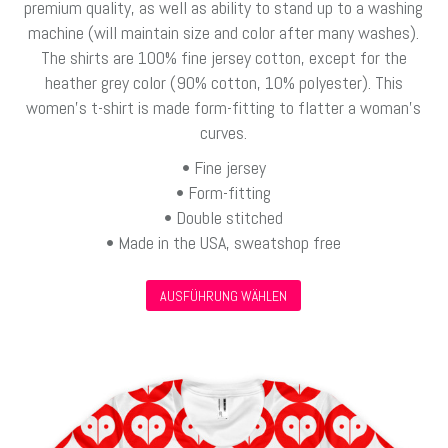
premium quality, as well as ability to stand up to a washing
machine (will maintain size and color after many washes).
The shirts are 100% fine jersey cotton, except for the
heather grey color (90% cotton, 10% polyester). This
women’s t-shirt is made form-fitting to flatter a woman’s
curves.
• Fine jersey
• Form-fitting
• Double stitched
• Made in the USA, sweatshop free
Dieses
AUSFÜHRUNG WÄHLEN
Produkt
weist
mehrere
Varianten
auf.
Die