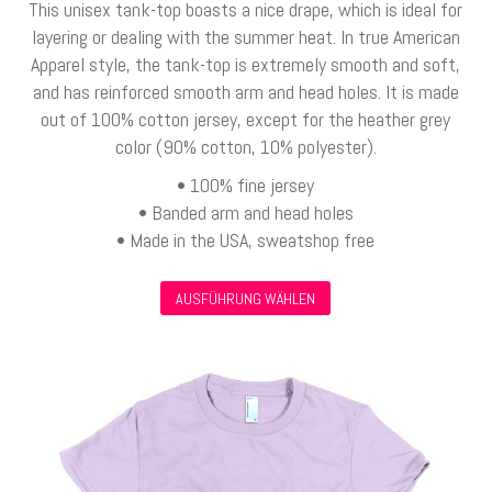
This unisex tank-top boasts a nice drape, which is ideal for
layering or dealing with the summer heat. In true American
Apparel style, the tank-top is extremely smooth and soft,
and has reinforced smooth arm and head holes. It is made
out of 100% cotton jersey, except for the heather grey
color (90% cotton, 10% polyester).
• 100% fine jersey
• Banded arm and head holes
• Made in the USA, sweatshop free
Dieses
AUSFÜHRUNG WÄHLEN
Produkt
weist
mehrere
Varianten
auf.
Die
Optionen