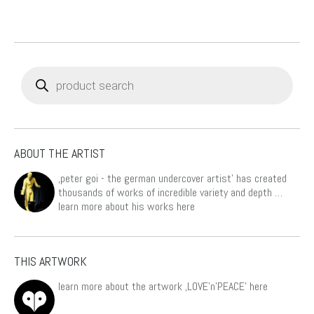
Varianten
auf.
Die
Optionen
Products
können
search
auf
der
Produktseite
gewählt
ABOUT THE ARTIST
werden
‚peter goi - the german undercover artist’ has created
thousands of works of incredible variety and depth …
learn more about his works
here
THIS ARTWORK
learn more about the artwork ‚LOVE'n'PEACE’
here