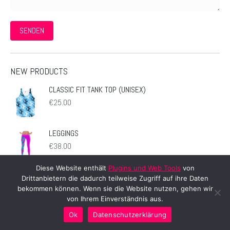
SENDEN
NEW PRODUCTS
CLASSIC FIT TANK TOP (UNISEX)
€
25.00
LEGGINGS
€
38.00
Diese Website enthält
Plugins und Web Tools
von
SUBLIMATION CUT & SEW DRESS
Drittanbietern die dadurch teilweise Zugriff auf ihre Daten
€
49.95
bekommen können. Wenn sie die Website nutzen, gehen wir
von Ihrem Einverständnis aus.
Ok
Datenschutzerklärung
LEGGINGS - LOVE'N'PEACE