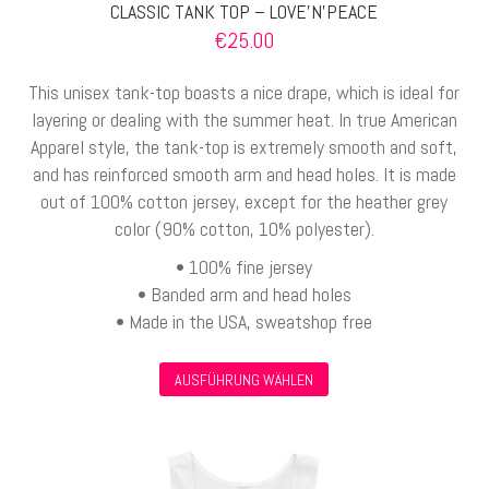
CLASSIC TANK TOP – LOVE’N’PEACE
€
25.00
This unisex tank-top boasts a nice drape, which is ideal for
layering or dealing with the summer heat. In true American
Apparel style, the tank-top is extremely smooth and soft,
and has reinforced smooth arm and head holes. It is made
out of 100% cotton jersey, except for the heather grey
color (90% cotton, 10% polyester).
• 100% fine jersey
• Banded arm and head holes
• Made in the USA, sweatshop free
Dieses
AUSFÜHRUNG WÄHLEN
Produkt
weist
mehrere
Varianten