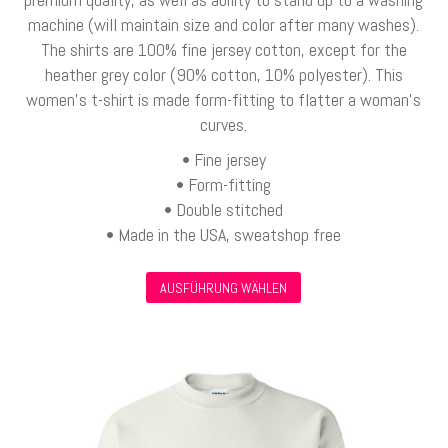
machine (will maintain size and color after many washes).
The shirts are 100% fine jersey cotton, except for the
heather grey color (90% cotton, 10% polyester). This
women’s t-shirt is made form-fitting to flatter a woman’s
curves.
• Fine jersey
• Form-fitting
• Double stitched
• Made in the USA, sweatshop free
Dieses
AUSFÜHRUNG WÄHLEN
Produkt
weist
mehrere
Varianten
auf.
Die