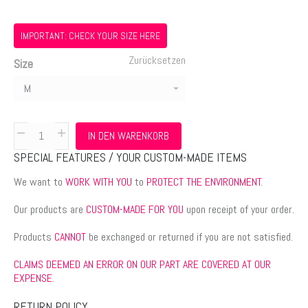
IMPORTANT: CHECK YOUR SIZE HERE
Zurücksetzen
Size
Sublimation
IN DEN WARENKORB
Cut
SPECIAL FEATURES / YOUR CUSTOM-MADE ITEMS
&
Sew
We want to
WORK WITH YOU
to
PROTECT THE ENVIRONMENT
.
Dress
Our products are
CUSTOM-MADE FOR YOU
upon receipt of your order.
Menge
Products
CANNOT
be exchanged or returned if you are not satisfied.
CLAIMS DEEMED AN ERROR ON OUR PART ARE COVERED AT OUR
EXPENSE
.
RETURN POLICY