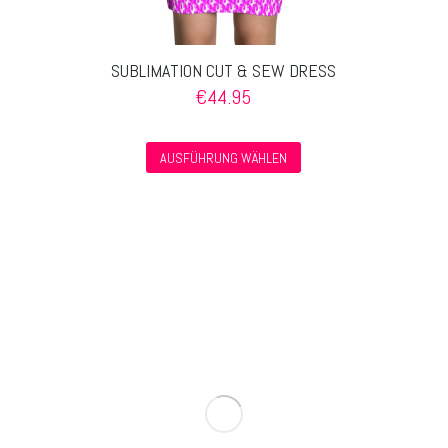
SUBLIMATION CUT & SEW DRESS
€
44.95
Dieses
AUSFÜHRUNG WÄHLEN
Produkt
weist
mehrere
Varianten
auf.
Die
Optionen
können
auf
der
Produktseite