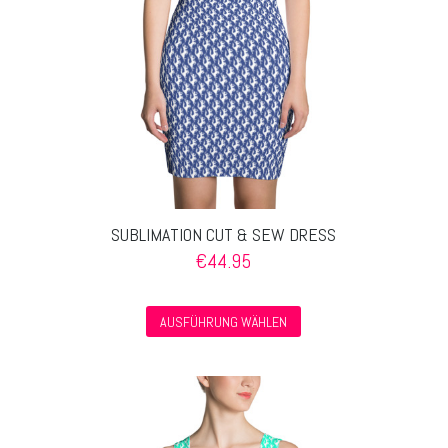
Produktseite
gewählt
werden
SUBLIMATION CUT & SEW DRESS
€
44.95
Dieses
AUSFÜHRUNG WÄHLEN
Produkt
weist
mehrere
Varianten
auf.