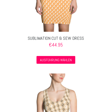
SUBLIMATION CUT & SEW DRESS
€
44.95
Dieses
AUSFÜHRUNG WÄHLEN
Produkt
weist
mehrere
Varianten
auf.
Die
Optionen
können