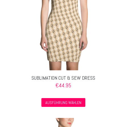
auf
der
Produktseite
gewählt
werden
SUBLIMATION CUT & SEW DRESS
€
44.95
Dieses
AUSFÜHRUNG WÄHLEN
Produkt
weist
mehrere