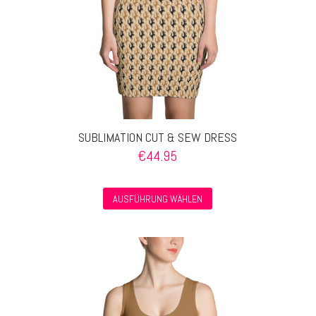
SUBLIMATION CUT & SEW DRESS
€
44.95
Dieses
AUSFÜHRUNG WÄHLEN
Produkt
weist
mehrere
Varianten
auf.
Die