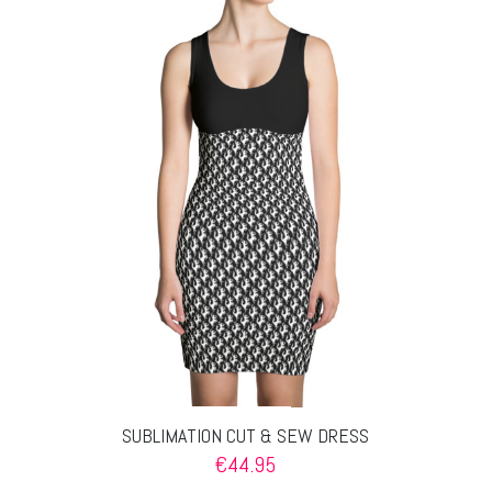
Varianten
auf.
Die
Optionen
können
auf
der
Produktseite
gewählt
werden
SUBLIMATION CUT & SEW DRESS
€
44.95