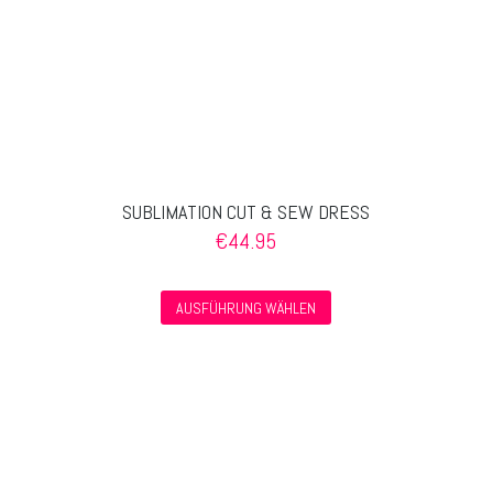
gewählt
werden
SUBLIMATION CUT & SEW DRESS
€
44.95
Dieses
AUSFÜHRUNG WÄHLEN
Produkt
weist
mehrere
Varianten
auf.
Die