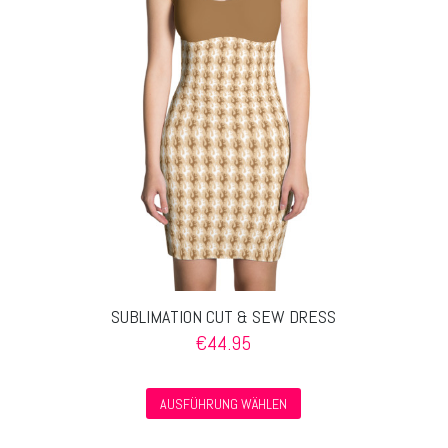
Optionen
können
auf
der
Produktseite
gewählt
werden
SUBLIMATION CUT & SEW DRESS
€
44.95
Dieses
AUSFÜHRUNG WÄHLEN
Produkt