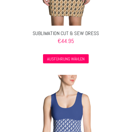
SUBLIMATION CUT & SEW DRESS
€
44.95
Dieses
AUSFÜHRUNG WÄHLEN
Produkt
weist
mehrere
Varianten
auf.
Die
Optionen
können
auf
der