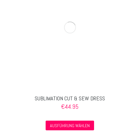
Optionen
können
auf
der
Produktseite
gewählt
werden
SUBLIMATION CUT & SEW DRESS
€
44.95
Dieses
AUSFÜHRUNG WÄHLEN
Produkt
weist