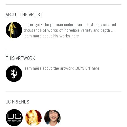
Produktseite
gewählt
ABOUT THE ARTIST
werden
‚peter goi - the german undercover artist’ has created
thousands of works of incredible variety and depth …
learn more about his works
here
THIS ARTWORK
learn more about the artwork ‚BOYSIGN’
here
UC FRIENDS