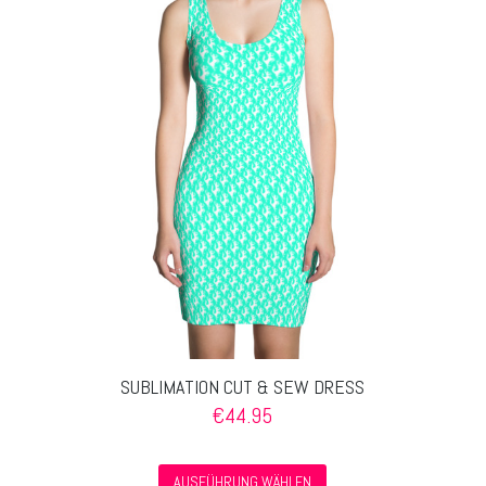
Die
Optionen
können
auf
der
Produktseite
gewählt
werden
SUBLIMATION CUT & SEW DRESS
€
44.95
Dieses
AUSFÜHRUNG WÄHLEN