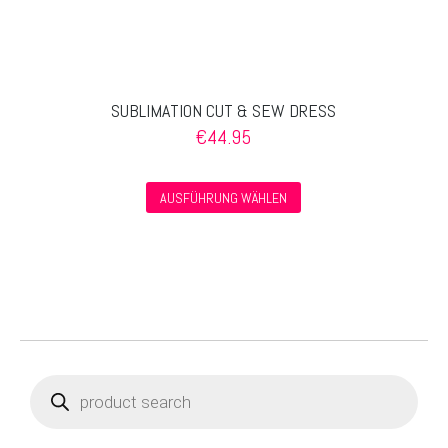
SUBLIMATION CUT & SEW DRESS
€
44.95
Dieses
AUSFÜHRUNG WÄHLEN
Produkt
weist
mehrere
Varianten
auf.
Die
Optionen
Products
können
search
auf
der