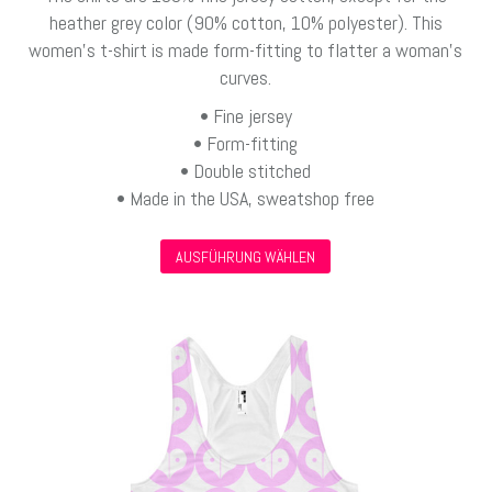
heather grey color (90% cotton, 10% polyester). This
women’s t-shirt is made form-fitting to flatter a woman’s
curves.
• Fine jersey
• Form-fitting
• Double stitched
• Made in the USA, sweatshop free
Dieses
AUSFÜHRUNG WÄHLEN
Produkt
weist
mehrere
Varianten
auf.
Die
Optionen
können