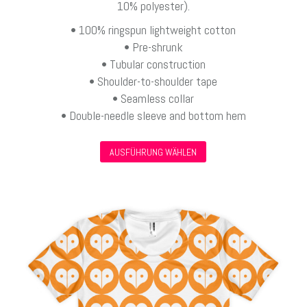
10% polyester).
• 100% ringspun lightweight cotton
• Pre-shrunk
• Tubular construction
• Shoulder-to-shoulder tape
• Seamless collar
• Double-needle sleeve and bottom hem
Dieses
AUSFÜHRUNG WÄHLEN
Produkt
weist
mehrere
Varianten
auf.
Die
Optionen
können
auf