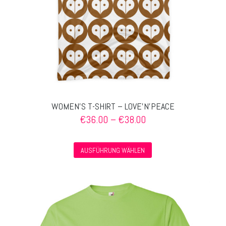
WOMEN’S T-SHIRT – LOVE’N’PEACE
Preisspanne:
€
36.00
–
€
38.00
€36.00
bis
Dieses
€38.00
AUSFÜHRUNG WÄHLEN
Produkt
weist
mehrere
Varianten
auf.
Die