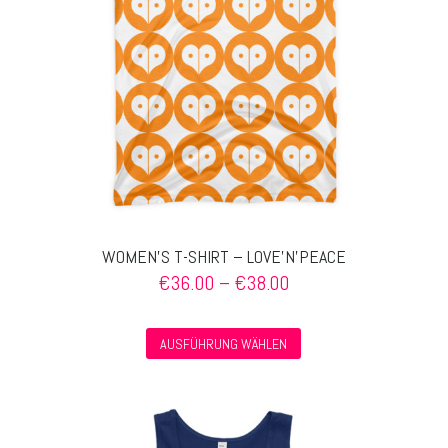
der
Produktseite
gewählt
werden
WOMEN’S T-SHIRT – LOVE’N’PEACE
Preisspanne:
€
36.00
–
€
38.00
€36.00
bis
Dieses
€38.00
AUSFÜHRUNG WÄHLEN
Produkt
weist
mehrere
Varianten