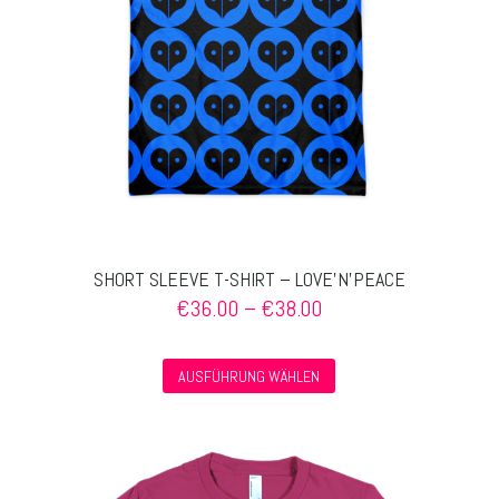
der
Produktseite
gewählt
werden
SHORT SLEEVE T-SHIRT – LOVE’N’PEACE
Preisspanne:
€
36.00
–
€
38.00
€36.00
bis
Dieses
€38.00
AUSFÜHRUNG WÄHLEN
Produkt
weist
mehrere
Varianten