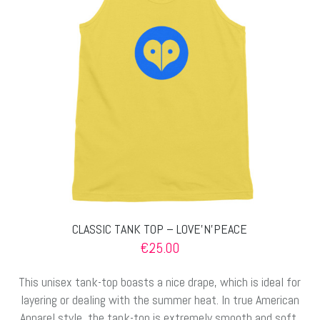
Optionen
können
auf
der
Produktseite
gewählt
werden
CLASSIC TANK TOP – LOVE’N’PEACE
€
25.00
This unisex tank-top boasts a nice drape, which is ideal for
layering or dealing with the summer heat. In true American
Apparel style, the tank-top is extremely smooth and soft,