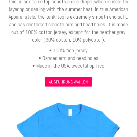
This unisex tank-top boasts a nice drape, which is ideal for
layering or dealing with the summer heat. In true American
Apparel style, the tank-top is extremely smooth and soft,
and has reinforced smooth arm and head holes. It is made
out of 100% cotton jersey, except for the heather grey
color (90% cotton, 10% polyester).
• 100% fine jersey
• Banded arm and head holes
• Made in the USA, sweatshop free
Dieses
AUSFÜHRUNG WÄHLEN
Produkt
weist
mehrere
Varianten
auf.
Die
Optionen