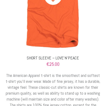
der
Produktseite
gewählt
werden
SHORT SLEEVE – LOVE’N’PEACE
€
25.00
The American Apparel t-shirt is the smoothest and softest
t-shirt you’ll ever wear. Made of fine jersey, it has a durable,
vintage feel. These classic-cut shirts are known for their
premium quality, as well as ability to stand up to a washing
machine (will maintain size and color after many washes).
The shirts are 100% fine jersey cotton, except for the