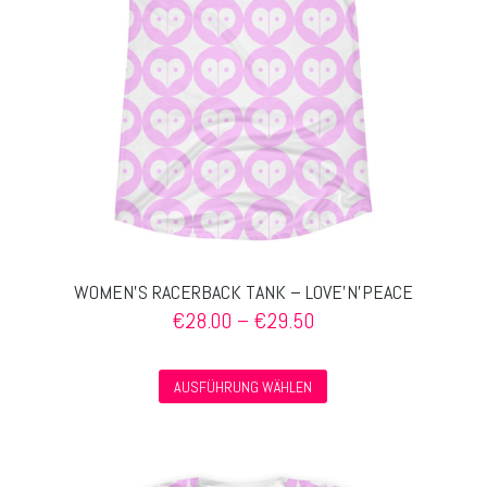
auf
der
Produktseite
gewählt
werden
WOMEN’S RACERBACK TANK – LOVE’N’PEACE
Preisspanne:
€
28.00
–
€
29.50
€28.00
bis
Dieses
€29.50
AUSFÜHRUNG WÄHLEN
Produkt
weist
mehrere